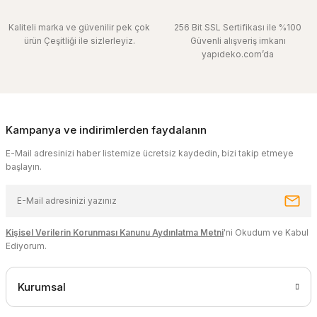
Kaliteli marka ve güvenilir pek çok
256 Bit SSL Sertifikası ile %100
ürün Çeşitliği ile sizlerleyiz.
Güvenli alışveriş imkanı
yapıdeko.com’da
Kampanya ve indirimlerden faydalanın
E-Mail adresinizi haber listemize ücretsiz kaydedin, bizi takip etmeye
başlayın.
Kişisel Verilerin Korunması Kanunu Aydınlatma Metni
'ni Okudum ve Kabul
Ediyorum.
Kurumsal