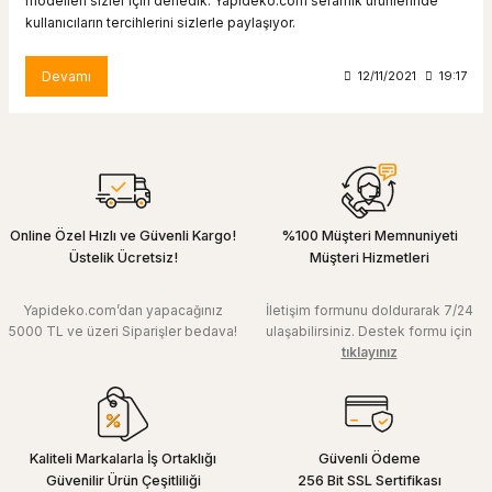
modelleri sizler için derledik. Yapideko.com seramik ürünlerinde
kullanıcıların tercihlerini sizlerle paylaşıyor.
Devamı
12/11/2021
19:17
Online Özel Hızlı ve Güvenli Kargo!
%100 Müşteri Memnuniyeti
Üstelik Ücretsiz!
Müşteri Hizmetleri
Yapideko.com’dan yapacağınız
İletişim formunu doldurarak 7/24
5000 TL ve üzeri Siparişler bedava!
ulaşabilirsiniz. Destek formu için
tıklayınız
Kaliteli Markalarla İş Ortaklığı
Güvenli Ödeme
Güvenilir Ürün Çeşitliliği
256 Bit SSL Sertifikası