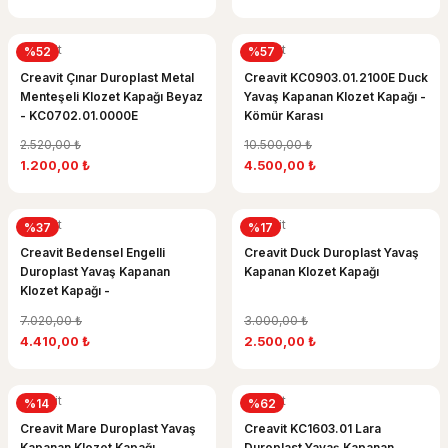
Creavit
Creavit
%52
%57
Creavit Çınar Duroplast Metal
Creavit KC0903.01.2100E Duck
Menteşeli Klozet Kapağı Beyaz
Yavaş Kapanan Klozet Kapağı -
- KC0702.01.0000E
Kömür Karası
2.520,00 ₺
10.500,00 ₺
1.200,00 ₺
4.500,00 ₺
Creavit
Creavit
%37
%17
Creavit Bedensel Engelli
Creavit Duck Duroplast Yavaş
Duroplast Yavaş Kapanan
Kapanan Klozet Kapağı
Klozet Kapağı -
KC0403.01.0000E
7.020,00 ₺
3.000,00 ₺
4.410,00 ₺
2.500,00 ₺
Creavit
Creavit
%14
%62
Creavit Mare Duroplast Yavaş
Creavit KC1603.01 Lara
Kapanan Klozet Kapağı
Duroplast Yavaş Kapanan