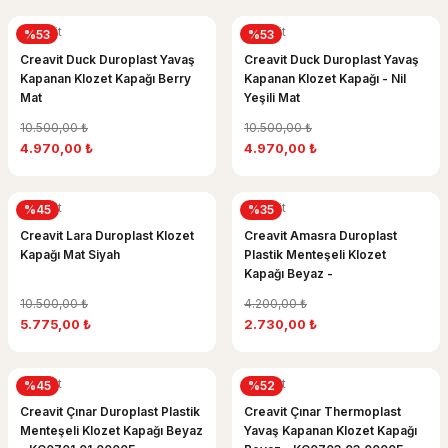
Creavit
Creavit
%53
%53
Creavit Duck Duroplast Yavaş
Creavit Duck Duroplast Yavaş
Kapanan Klozet Kapağı Berry
Kapanan Klozet Kapağı - Nil
Mat
Yeşili Mat
10.500,00 ₺
10.500,00 ₺
4.970,00 ₺
4.970,00 ₺
Creavit
Creavit
%45
%35
Creavit Lara Duroplast Klozet
Creavit Amasra Duroplast
Kapağı Mat Siyah
Plastik Menteşeli Klozet
Kapağı Beyaz -
KC0101.01.0000E
10.500,00 ₺
4.200,00 ₺
5.775,00 ₺
2.730,00 ₺
Creavit
Creavit
%45
%52
Creavit Çınar Duroplast Plastik
Creavit Çınar Thermoplast
Menteşeli Klozet Kapağı Beyaz
Yavaş Kapanan Klozet Kapağı