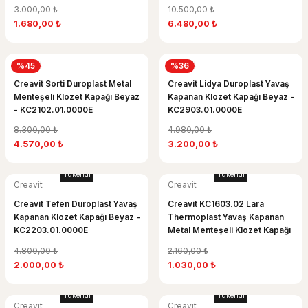
KC0102.03.0000E
3.000,00 ₺
10.500,00 ₺
1.680,00 ₺
6.480,00 ₺
Creavit
Creavit
%45
%36
Creavit Sorti Duroplast Metal
Creavit Lidya Duroplast Yavaş
Menteşeli Klozet Kapağı Beyaz
Kapanan Klozet Kapağı Beyaz -
- KC2102.01.0000E
KC2903.01.0000E
8.300,00 ₺
4.980,00 ₺
4.570,00 ₺
3.200,00 ₺
Tükendi
Tükendi
Creavit
Creavit
Creavit Tefen Duroplast Yavaş
Creavit KC1603.02 Lara
Kapanan Klozet Kapağı Beyaz -
Thermoplast Yavaş Kapanan
KC2203.01.0000E
Metal Menteşeli Klozet Kapağı
- Beyaz
4.800,00 ₺
2.160,00 ₺
2.000,00 ₺
1.030,00 ₺
Tükendi
Tükendi
Creavit
Creavit