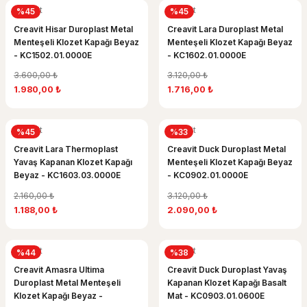
Creavit
Creavit
%45
%45
Creavit Hisar Duroplast Metal
Creavit Lara Duroplast Metal
Menteşeli Klozet Kapağı Beyaz
Menteşeli Klozet Kapağı Beyaz
- KC1502.01.0000E
- KC1602.01.0000E
3.600,00 ₺
3.120,00 ₺
1.980,00 ₺
1.716,00 ₺
Creavit
Creavit
%45
%33
Creavit Lara Thermoplast
Creavit Duck Duroplast Metal
Yavaş Kapanan Klozet Kapağı
Menteşeli Klozet Kapağı Beyaz
Beyaz - KC1603.03.0000E
- KC0902.01.0000E
2.160,00 ₺
3.120,00 ₺
1.188,00 ₺
2.090,00 ₺
Creavit
Creavit
%44
%38
Creavit Amasra Ultima
Creavit Duck Duroplast Yavaş
Duroplast Metal Menteşeli
Kapanan Klozet Kapağı Basalt
Klozet Kapağı Beyaz -
Mat - KC0903.01.0600E