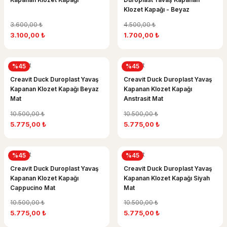
Klozet Kapağı - Beyaz
3.600,00 ₺
4.500,00 ₺
3.100,00 ₺
1.700,00 ₺
Creavit
Creavit
%45
%45
Creavit Duck Duroplast Yavaş
Creavit Duck Duroplast Yavaş
Kapanan Klozet Kapağı Beyaz
Kapanan Klozet Kapağı
Mat
Anstrasit Mat
10.500,00 ₺
10.500,00 ₺
5.775,00 ₺
5.775,00 ₺
Creavit
Creavit
%45
%45
Creavit Duck Duroplast Yavaş
Creavit Duck Duroplast Yavaş
Kapanan Klozet Kapağı
Kapanan Klozet Kapağı Siyah
Cappucino Mat
Mat
10.500,00 ₺
10.500,00 ₺
5.775,00 ₺
5.775,00 ₺