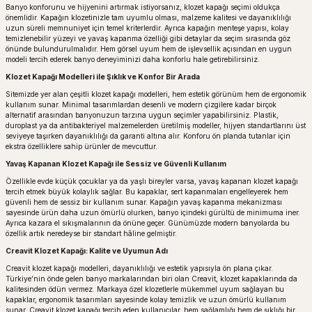
Banyo konforunu ve hijyenini artırmak istiyorsanız, klozet kapağı seçimi oldukça
önemlidir. Kapağın klozetinizle tam uyumlu olması, malzeme kalitesi ve dayanıklılığı
uzun süreli memnuniyet için temel kriterlerdir. Ayrıca kapağın menteşe yapısı, kolay
temizlenebilir yüzeyi ve yavaş kapanma özelliği gibi detaylar da seçim sırasında göz
önünde bulundurulmalıdır. Hem görsel uyum hem de işlevsellik açısından en uygun
modeli tercih ederek banyo deneyiminizi daha konforlu hale getirebilirsiniz.
Klozet Kapağı Modelleri ile Şıklık ve Konfor Bir Arada
Sitemizde yer alan çeşitli klozet kapağı modelleri, hem estetik görünüm hem de ergonomik
kullanım sunar. Minimal tasarımlardan desenli ve modern çizgilere kadar birçok
alternatif arasından banyonuzun tarzına uygun seçimler yapabilirsiniz. Plastik,
duroplast ya da antibakteriyel malzemelerden üretilmiş modeller, hijyen standartlarını üst
seviyeye taşırken dayanıklılığı da garanti altına alır. Konforu ön planda tutanlar için
ekstra özelliklere sahip ürünler de mevcuttur.
Yavaş Kapanan Klozet Kapağı ile Sessiz ve Güvenli Kullanım
Özellikle evde küçük çocuklar ya da yaşlı bireyler varsa, yavaş kapanan klozet kapağı
tercih etmek büyük kolaylık sağlar. Bu kapaklar, sert kapanmaları engelleyerek hem
güvenli hem de sessiz bir kullanım sunar. Kapağın yavaş kapanma mekanizması
sayesinde ürün daha uzun ömürlü olurken, banyo içindeki gürültü de minimuma iner.
Ayrıca kazara el sıkışmalarının da önüne geçer. Günümüzde modern banyolarda bu
özellik artık neredeyse bir standart hâline gelmiştir.
Creavit Klozet Kapağı: Kalite ve Uyumun Adı
Creavit klozet kapağı modelleri, dayanıklılığı ve estetik yapısıyla ön plana çıkar.
Türkiye’nin önde gelen banyo markalarından biri olan Creavit, klozet kapaklarında da
kalitesinden ödün vermez. Markaya özel klozetlerle mükemmel uyum sağlayan bu
kapaklar, ergonomik tasarımları sayesinde kolay temizlik ve uzun ömürlü kullanım
sunar. Creavit klozet kapağı tercih eden kullanıcılar, hem sağlamlığı hem de şıklığı bir