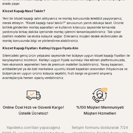
arada yaşar.
Klozet Kapağı Nasıl Takılır?
Yeni bir klozet kapağı satın aldıysanız ve montaj konusunda tereddüt yaşıyorsanız,
merak etmeyin. “Klozet kapağı nasıl takılır?” sorusunun yanıtı oldukça basit. Ürünle
birlikte gönderilen montaj aparatları ve kullanım kılavuzu sayesinde tornavida
yardımıyla birkaç dakika içerisinde montaj işlemini tamamlayabilirsiniz. Tak-çıkar
özellikli modeller ise ekstra kolaylık sağlar. Dilerseniz müşteri destek ekibimizden de
montaj konusunda bilgi ve yönlendirme alabilirsiniz.
Klozet Kapağı Fiyatları: Kaliteyi Uygun Fiyata Alın
Sitemizdeki geniş ürün yelpazesi sayesinde her bütçeye uygun klozet kapağı fiyatları ile
karşılaşmanız mümkün. Kaliteyi uygun fiyata sunmayı ilke edinen platformumuzda,
hem ekonomik seçenekleri hem de premium modelleri bulabilirsiniz. Yavaş kapanan,
antibakteriyel ya da özel markalara uyumlu klozet kapakları arasından ihtiyacınıza ve
bütçenize en uygun ürünü kolayca seçebilir, hızlı kargo ve güvenli alışveriş
avantajlarıyla hemen sipariş verebilirsiniz.
Online Özel Hızlı ve Güvenli Kargo!
%100 Müşteri Memnuniyeti
Üstelik Ücretsiz!
Müşteri Hizmetleri
Yapideko.com’dan yapacağınız
İletişim formunu doldurarak 7/24