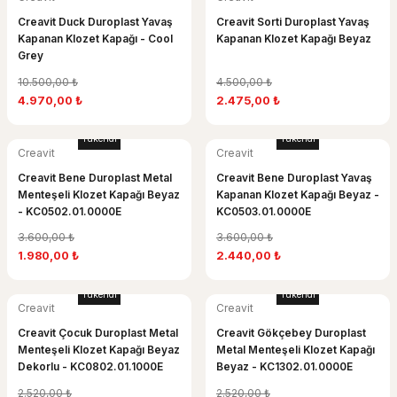
Creavit Duck Duroplast Yavaş
Creavit Sorti Duroplast Yavaş
Kapanan Klozet Kapağı - Cool
Kapanan Klozet Kapağı Beyaz
Grey
10.500,00 ₺
4.500,00 ₺
4.970,00 ₺
2.475,00 ₺
Tükendi
Tükendi
Creavit
Creavit
Creavit Bene Duroplast Metal
Creavit Bene Duroplast Yavaş
Menteşeli Klozet Kapağı Beyaz
Kapanan Klozet Kapağı Beyaz -
- KC0502.01.0000E
KC0503.01.0000E
3.600,00 ₺
3.600,00 ₺
1.980,00 ₺
2.440,00 ₺
Tükendi
Tükendi
Creavit
Creavit
Creavit Çocuk Duroplast Metal
Creavit Gökçebey Duroplast
Menteşeli Klozet Kapağı Beyaz
Metal Menteşeli Klozet Kapağı
Dekorlu - KC0802.01.1000E
Beyaz - KC1302.01.0000E
2.520,00 ₺
2.520,00 ₺