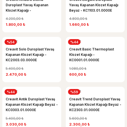
Duroplast Yavaş Kapanan
Yavaş Kapanan Klozet Kapağı
Klozet Kapağı -
Beyaz - KC1103.01.0000E
KC0103.03.0000E
4.200,00 ₺
4.800,00 ₺
1.800,00 ₺
1.660,00 ₺
Creavit
Creavit
%54
%44
Creavit Solo Duroplast Yavaş
Creavit Basic Thermoplast
Kapanan Klozet Kapağı -
Klozet Kapağı -
KC2003.03.0000E
KC0001.01.0000E
5.400,00 ₺
1.080,00 ₺
2.470,00 ₺
600,00 ₺
Creavit
Creavit
%44
%59
Creavit Antik Duroplast Yavaş
Creavit Trend Duroplast Yavaş
Kapanan Klozet Kapağı Beyaz -
Kapanan Klozet Kapağı Beyaz -
KC0303.01.0000E
KC2303.01.0000E
5.400,00 ₺
5.600,00 ₺
3.030,00 ₺
2.300,00 ₺