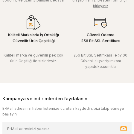
5000 TL ve üzeri Siparişler bedava!
ulaşabilirsiniz. Destek formu için
tıklayınız
Kaliteli Markalarla İş Ortaklığı
Güvenli Ödeme
Güvenilir Ürün Çeşitliliği
256 Bit SSL Sertifikası
Kaliteli marka ve güvenilir pek çok
256 Bit SSL Sertifikası ile %100
ürün Çeşitliği ile sizlerleyiz.
Güvenli alışveriş imkanı
yapıdeko.com’da
Kampanya ve indirimlerden faydalanın
E-Mail adresinizi haber listemize ücretsiz kaydedin, bizi takip etmeye
başlayın.