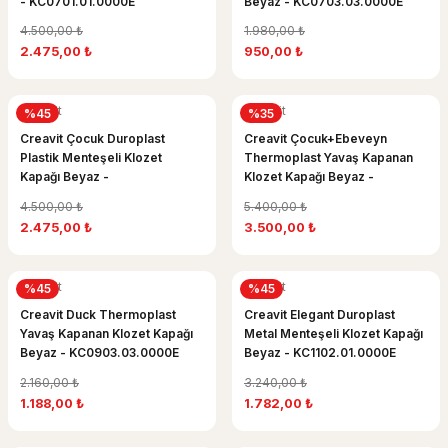
- KC0701.01.0000E
Beyaz - KC0703.03.0000E
4.500,00 ₺
1.980,00 ₺
2.475,00 ₺
950,00 ₺
Creavit
Creavit
%45
%35
Creavit Çocuk Duroplast
Creavit Çocuk+Ebeveyn
Plastik Menteşeli Klozet
Thermoplast Yavaş Kapanan
Kapağı Beyaz -
Klozet Kapağı Beyaz -
KC0801.01.1000E
KC0803.01.0000E
4.500,00 ₺
5.400,00 ₺
2.475,00 ₺
3.500,00 ₺
Creavit
Creavit
%45
%45
Creavit Duck Thermoplast
Creavit Elegant Duroplast
Yavaş Kapanan Klozet Kapağı
Metal Menteşeli Klozet Kapağı
Beyaz - KC0903.03.0000E
Beyaz - KC1102.01.0000E
2.160,00 ₺
3.240,00 ₺
1.188,00 ₺
1.782,00 ₺