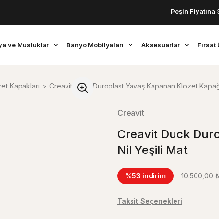
Peşin Fiyatına 3 Taksit
ya ve Musluklar
Banyo Mobilyaları
Aksesuarlar
Fırsat 
zet Kapakları
Creavit Duck Duroplast Yavaş Kapanan Klozet Kapağı 
Creavit
Creavit Duck Dur
Nil Yeşili Mat
%53
indirim
10.500,00 ₺
Taksit Seçenekleri