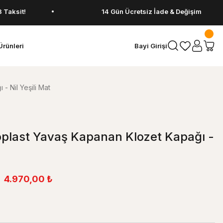
!
14 Gün Ücretsiz İade & Değişim
Ürünleri
Bayi Girişi
- Nil Yeşili Mat
oplast Yavaş Kapanan Klozet Kapağı -
4.970,00 ₺