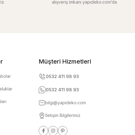
iz.
alışveriş imkanı yapıdeko.com’da
er
Müşteri Hizmetleri
abolar
0532 411 98 93
luklar
0532 411 98 93
ları
bilgi@yapideko.com
İletişim Bilgilerimiz