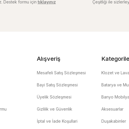
iz. Destek formu için
tıklayınız
Çeşitliği ile sizlerley
Alışveriş
Kategoril
Mesafeli Satış Sözleşmesi
Klozet ve Lav
Bayi Satış Sözleşmesi
Batarya ve Mus
Üyelik Sözleşmesi
Banyo Mobilya
ormu
Gizlilik ve Güvenlik
Aksesuarlar
İptal ve İade Koşullari
Duşakabinler