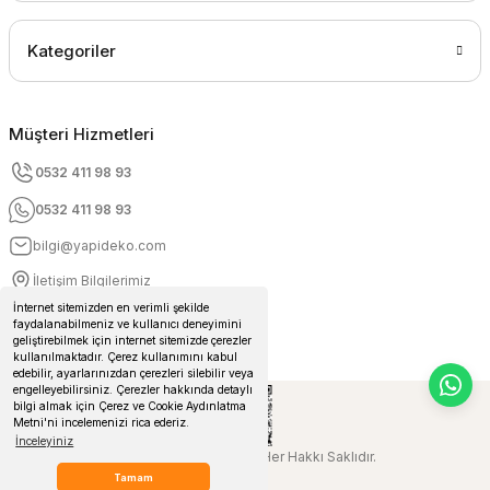
Kategoriler
Müşteri Hizmetleri
0532 411 98 93
0532 411 98 93
bilgi@yapideko.com
İletişim Bilgilerimiz
İnternet sitemizden en verimli şekilde
faydalanabilmeniz ve kullanıcı deneyimini
geliştirebilmek için internet sitemizde çerezler
kullanılmaktadır. Çerez kullanımını kabul
edebilir, ayarlarınızdan çerezleri silebilir veya
engelleyebilirsiniz. Çerezler hakkında detaylı
bilgi almak için Çerez ve Cookie Aydınlatma
Metni'ni incelemenizi rica ederiz.
İnceleyiniz
© 2024 Yapideko.com Her Hakkı Saklıdır.
Tamam