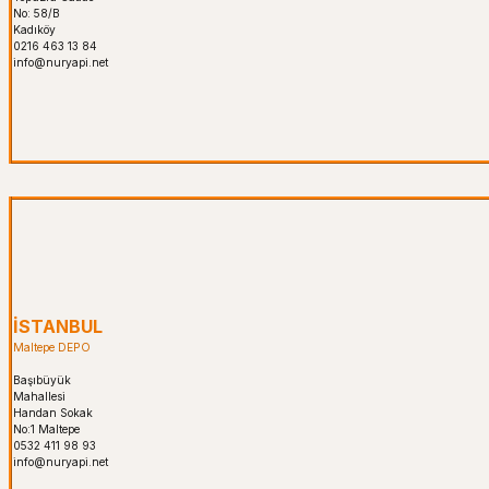
No: 58/B
Kadıköy
0216 463 13 84
info@nuryapi.net
İSTANBUL
Maltepe DEPO
Başıbüyük
Mahallesi
Handan Sokak
No:1 Maltepe
0532 411 98 93
info@nuryapi.net