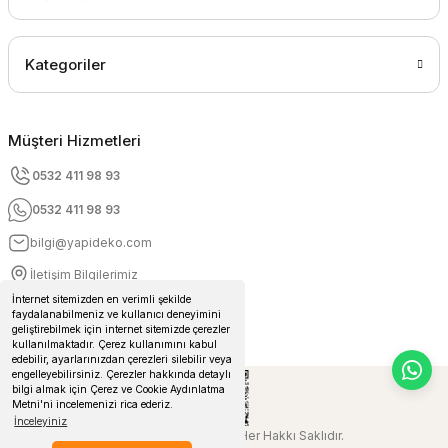
Kategoriler
Müşteri Hizmetleri
0532 411 98 93
0532 411 98 93
bilgi@yapideko.com
İletişim Bilgilerimiz
İnternet sitemizden en verimli şekilde
faydalanabilmeniz ve kullanıcı deneyimini
geliştirebilmek için internet sitemizde çerezler
kullanılmaktadır. Çerez kullanımını kabul
edebilir, ayarlarınızdan çerezleri silebilir veya
engelleyebilirsiniz. Çerezler hakkında detaylı
bilgi almak için Çerez ve Cookie Aydınlatma
Metni'ni incelemenizi rica ederiz.
İnceleyiniz
© 2024 Yapideko.com Her Hakkı Saklıdır.