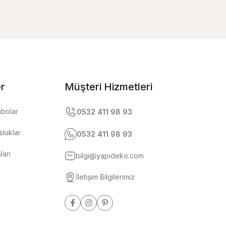
er
Müşteri Hizmetleri
abolar
0532 411 98 93
luklar
0532 411 98 93
ları
bilgi@yapideko.com
İletişim Bilgilerimiz