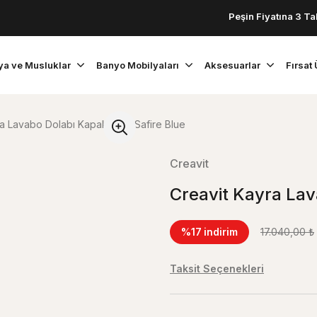
Peşin Fiyatına 3 Taksit!
ya ve Musluklar
Banyo Mobilyaları
Aksesuarlar
Fırsat 
a Lavabo Dolabı Kapaklı Mat Safire Blue
Creavit
Creavit Kayra Lav
%17
indirim
17.040,00 ₺
Taksit Seçenekleri