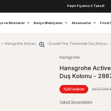
Peşin Fiyatına 3 Taksit!
ya ve Musluklar
Banyo Mobilyaları
Aksesuarlar
Fırsat 
Hansgrohe Activera S 240 Ecostat Fine Termostatlı Duş Kolonu 
Hansgrohe
Hansgrohe Activer
Duş Kolonu - 288
%50
indirim
64.577,00 
Taksit Seçenekleri