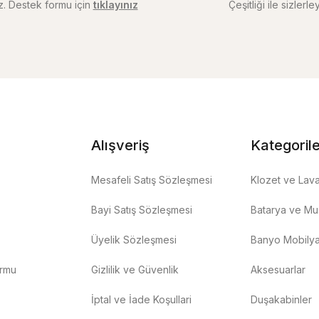
iz. Destek formu için
tıklayınız
Çeşitliği ile sizlerley
Alışveriş
Kategoril
Mesafeli Satış Sözleşmesi
Klozet ve Lav
Bayi Satış Sözleşmesi
Batarya ve Mus
Üyelik Sözleşmesi
Banyo Mobilya
ormu
Gizlilik ve Güvenlik
Aksesuarlar
İptal ve İade Koşullari
Duşakabinler