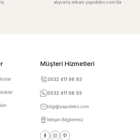
iz.
alışveriş imkanı yapıdeko.com’da
er
Müşteri Hizmetleri
abolar
0532 411 98 93
luklar
0532 411 98 93
ları
bilgi@yapideko.com
İletişim Bilgilerimiz