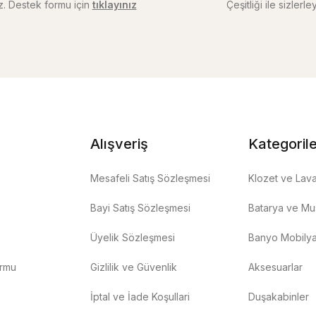
iz. Destek formu için
tıklayınız
Çeşitliği ile sizlerley
Alışveriş
Kategoril
Mesafeli Satış Sözleşmesi
Klozet ve Lav
Bayi Satış Sözleşmesi
Batarya ve Mus
Üyelik Sözleşmesi
Banyo Mobilya
ormu
Gizlilik ve Güvenlik
Aksesuarlar
İptal ve İade Koşullari
Duşakabinler