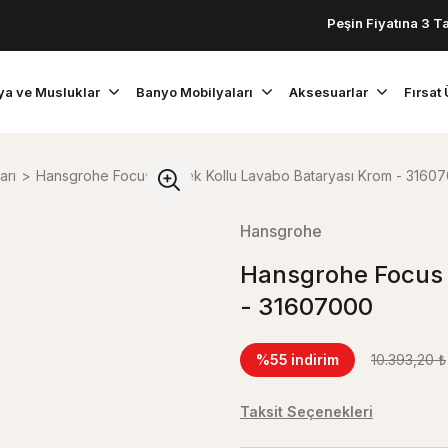
Peşin Fiyatına 3 Taksit!
ya ve Musluklar
Banyo Mobilyaları
Aksesuarlar
Fırsat 
arı
Hansgrohe Focus E2 Tek Kollu Lavabo Bataryası Krom - 3160
Hansgrohe
Hansgrohe Focus 
- 31607000
%55
indirim
10.393,20 ₺
Taksit Seçenekleri