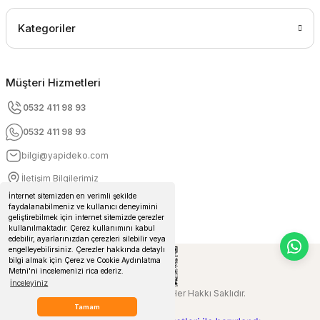
Kategoriler
Müşteri Hizmetleri
0532 411 98 93
0532 411 98 93
bilgi@yapideko.com
İletişim Bilgilerimiz
İnternet sitemizden en verimli şekilde
faydalanabilmeniz ve kullanıcı deneyimini
geliştirebilmek için internet sitemizde çerezler
kullanılmaktadır. Çerez kullanımını kabul
edebilir, ayarlarınızdan çerezleri silebilir veya
engelleyebilirsiniz. Çerezler hakkında detaylı
bilgi almak için Çerez ve Cookie Aydınlatma
Metni'ni incelemenizi rica ederiz.
İnceleyiniz
© 2024 Yapideko.com Her Hakkı Saklıdır.
Tamam