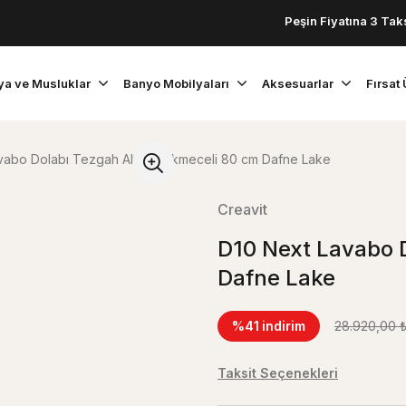
Peşin Fiyatına 3 Taksit!
ya ve Musluklar
Banyo Mobilyaları
Aksesuarlar
Fırsat 
vabo Dolabı Tezgah Altı 2 Çekmeceli 80 cm Dafne Lake
Creavit
D10 Next Lavabo D
Dafne Lake
%41
indirim
28.920,00 
Taksit Seçenekleri