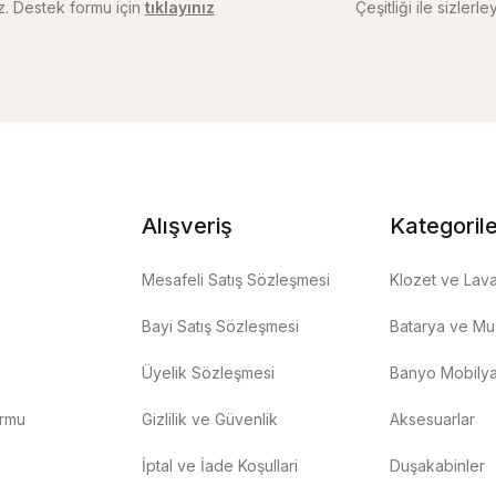
iz. Destek formu için
tıklayınız
Çeşitliği ile sizlerley
Alışveriş
Kategoril
Mesafeli Satış Sözleşmesi
Klozet ve Lav
Bayi Satış Sözleşmesi
Batarya ve Mus
Üyelik Sözleşmesi
Banyo Mobilya
ormu
Gizlilik ve Güvenlik
Aksesuarlar
İptal ve İade Koşullari
Duşakabinler