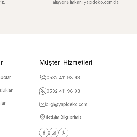
iz.
alışveriş imkanı yapıdeko.com’da
er
Müşteri Hizmetleri
abolar
0532 411 98 93
luklar
0532 411 98 93
ları
bilgi@yapideko.com
İletişim Bilgilerimiz