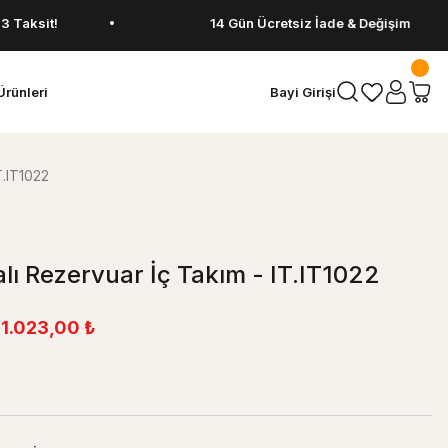
!
14 Gün Ücretsiz İade & Değişim
Ürünleri
Bayi Girişi
T.IT1022
lı Rezervuar İç Takım - IT.IT1022
1.023,00 ₺