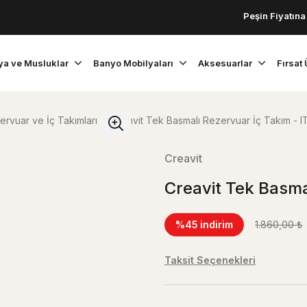
Peşin Fiyatına 3 Taksit
ya ve Musluklar
Banyo Mobilyaları
Aksesuarlar
Fırsat 
ervuar ve İç Takımları
Creavit Tek Basmalı Rezervuar İç Takım - I
Creavit
Creavit Tek Basma
%45
indirim
1.860,00 ₺
Taksit Seçenekleri