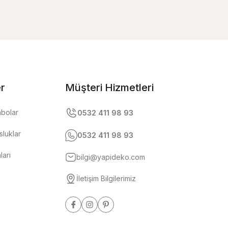
er
Müşteri Hizmetleri
abolar
0532 411 98 93
luklar
0532 411 98 93
ları
bilgi@yapideko.com
İletişim Bilgilerimiz