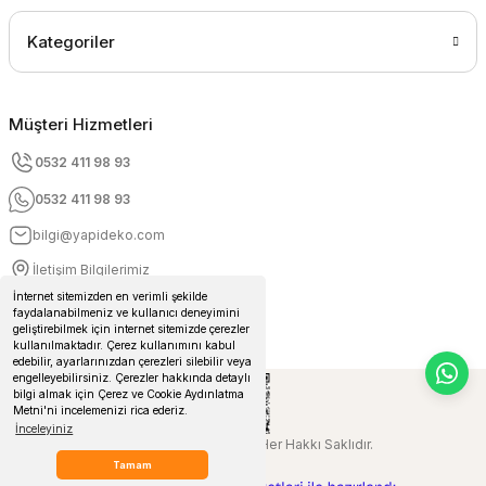
Kategoriler
Müşteri Hizmetleri
0532 411 98 93
0532 411 98 93
bilgi@yapideko.com
İletişim Bilgilerimiz
İnternet sitemizden en verimli şekilde
faydalanabilmeniz ve kullanıcı deneyimini
geliştirebilmek için internet sitemizde çerezler
kullanılmaktadır. Çerez kullanımını kabul
edebilir, ayarlarınızdan çerezleri silebilir veya
engelleyebilirsiniz. Çerezler hakkında detaylı
bilgi almak için Çerez ve Cookie Aydınlatma
Metni'ni incelemenizi rica ederiz.
İnceleyiniz
© 2024 Yapideko.com Her Hakkı Saklıdır.
Tamam