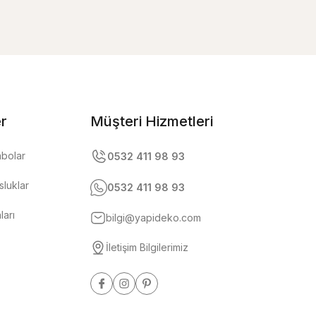
er
Müşteri Hizmetleri
abolar
0532 411 98 93
luklar
0532 411 98 93
ları
bilgi@yapideko.com
İletişim Bilgilerimiz