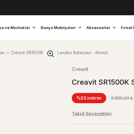
ya ve Musluklar
Banyo Mobilyaları
Aksesuarlar
Fırsat 
arı
Creavit SR1500K Sharp Lavabo Bataryası - Kırmızı
Creavit
Creavit SR1500K S
%53
indirim
9.900,00 ₺
Taksit Seçenekleri