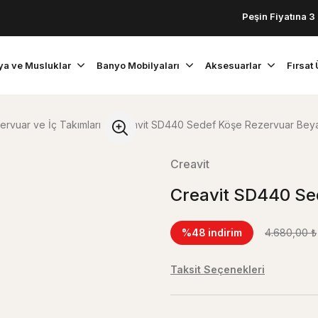
Peşin Fiyatına 3 Taksit!
ya ve Musluklar
Banyo Mobilyaları
Aksesuarlar
Fırsat 
ervuar ve İç Takımları
Creavit SD440 Sedef Köşe Rezervuar Bey
Creavit
Creavit SD440 Se
%48
indirim
4.680,00 ₺
Taksit Seçenekleri