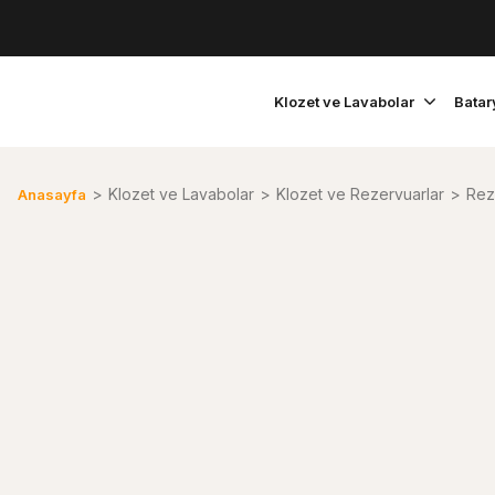
Klozet ve Lavabolar
Batar
Klozet ve Lavabolar
Klozet ve Rezervuarlar
Rez
Anasayfa