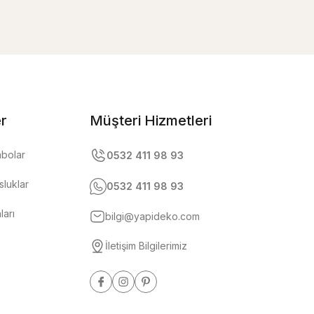
er
Müşteri Hizmetleri
abolar
0532 411 98 93
luklar
0532 411 98 93
ları
bilgi@yapideko.com
İletişim Bilgilerimiz