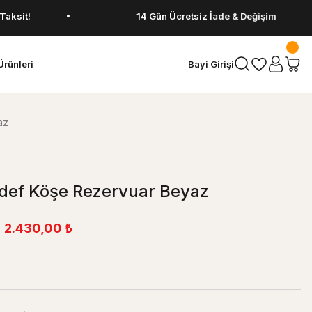
14 Gün Ücretsiz İade & Değişim
Ürünleri
Bayi Girişi
az
def Köşe Rezervuar Beyaz
2.430,00 ₺