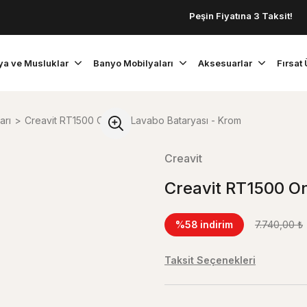
Peşin Fiyatına 3 Taksit!
ya ve Musluklar
Banyo Mobilyaları
Aksesuarlar
Fırsat 
arı
Creavit RT1500 Ondeo Lavabo Bataryası - Krom
Creavit
Creavit RT1500 O
%58
indirim
7.740,00 ₺
Taksit Seçenekleri