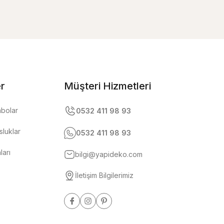
er
Müşteri Hizmetleri
abolar
0532 411 98 93
luklar
0532 411 98 93
ları
bilgi@yapideko.com
İletişim Bilgilerimiz