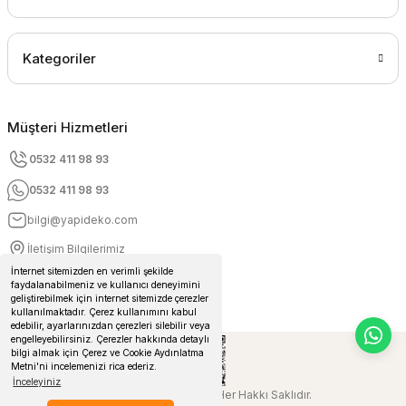
Kategoriler
Müşteri Hizmetleri
0532 411 98 93
0532 411 98 93
bilgi@yapideko.com
İletişim Bilgilerimiz
İnternet sitemizden en verimli şekilde
faydalanabilmeniz ve kullanıcı deneyimini
geliştirebilmek için internet sitemizde çerezler
kullanılmaktadır. Çerez kullanımını kabul
edebilir, ayarlarınızdan çerezleri silebilir veya
engelleyebilirsiniz. Çerezler hakkında detaylı
bilgi almak için Çerez ve Cookie Aydınlatma
Metni'ni incelemenizi rica ederiz.
İnceleyiniz
© 2024 Yapideko.com Her Hakkı Saklıdır.