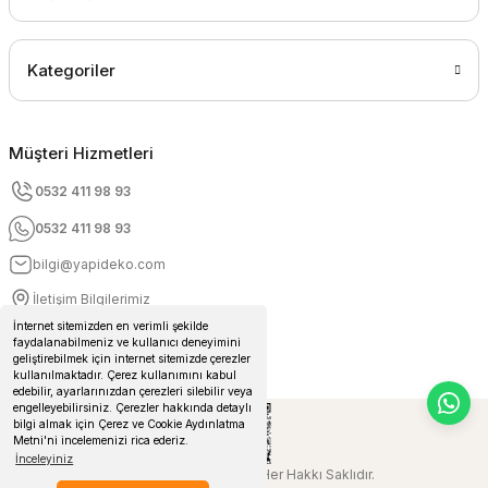
Kategoriler
Müşteri Hizmetleri
0532 411 98 93
0532 411 98 93
bilgi@yapideko.com
İletişim Bilgilerimiz
İnternet sitemizden en verimli şekilde
faydalanabilmeniz ve kullanıcı deneyimini
geliştirebilmek için internet sitemizde çerezler
kullanılmaktadır. Çerez kullanımını kabul
edebilir, ayarlarınızdan çerezleri silebilir veya
engelleyebilirsiniz. Çerezler hakkında detaylı
bilgi almak için Çerez ve Cookie Aydınlatma
Metni'ni incelemenizi rica ederiz.
İnceleyiniz
© 2024 Yapideko.com Her Hakkı Saklıdır.