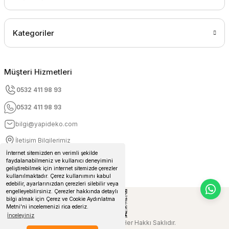
Kategoriler
Müşteri Hizmetleri
0532 411 98 93
0532 411 98 93
bilgi@yapideko.com
İletişim Bilgilerimiz
İnternet sitemizden en verimli şekilde
faydalanabilmeniz ve kullanıcı deneyimini
geliştirebilmek için internet sitemizde çerezler
kullanılmaktadır. Çerez kullanımını kabul
edebilir, ayarlarınızdan çerezleri silebilir veya
engelleyebilirsiniz. Çerezler hakkında detaylı
bilgi almak için Çerez ve Cookie Aydınlatma
Metni'ni incelemenizi rica ederiz.
İnceleyiniz
© 2024 Yapideko.com Her Hakkı Saklıdır.