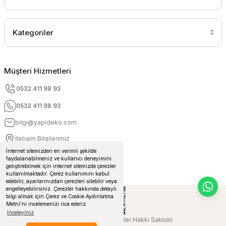
Kategoriler
Müşteri Hizmetleri
0532 411 98 93
0532 411 98 93
bilgi@yapideko.com
İletişim Bilgilerimiz
İnternet sitemizden en verimli şekilde
faydalanabilmeniz ve kullanıcı deneyimini
geliştirebilmek için internet sitemizde çerezler
kullanılmaktadır. Çerez kullanımını kabul
edebilir, ayarlarınızdan çerezleri silebilir veya
engelleyebilirsiniz. Çerezler hakkında detaylı
bilgi almak için Çerez ve Cookie Aydınlatma
Metni'ni incelemenizi rica ederiz.
İnceleyiniz
© 2024 Yapideko.com Her Hakkı Saklıdır.