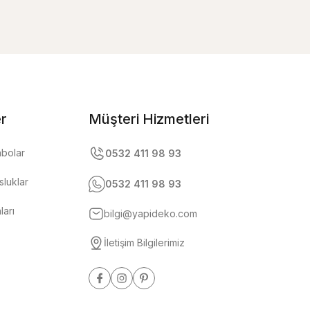
er
Müşteri Hizmetleri
abolar
0532 411 98 93
luklar
0532 411 98 93
ları
bilgi@yapideko.com
İletişim Bilgilerimiz