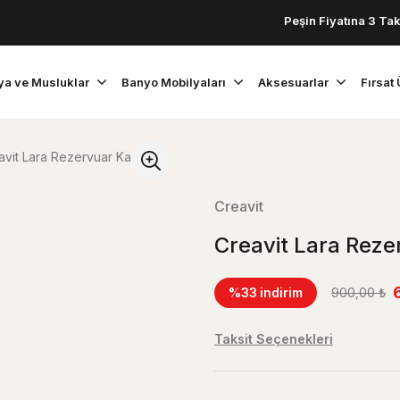
Peşin Fiyatına 3 Taksit!
ya ve Musluklar
Banyo Mobilyaları
Aksesuarlar
Fırsat 
avit Lara Rezervuar Kapağı
Creavit
Creavit Lara Reze
%33
indirim
900,00 ₺
Taksit Seçenekleri