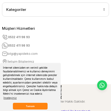
Kategoriler
Müşteri Hizmetleri
0532 411 98 93
0532 411 98 93
bilgi@yapideko.com
İletişim Bilgilerimiz
İnternet sitemizden en verimli şekilde
faydalanabilmeniz ve kullanıcı deneyimini
geliştirebilmek için internet sitemizde çerezler
kullanılmaktadır. Çerez kullanımını kabul
edebilir, ayarlarınızdan çerezleri silebilir veya
engelleyebilirsiniz. Çerezler hakkında detaylı
bilgi almak için Çerez ve Cookie Aydınlatma
Metni'ni incelemenizi rica ederiz.
İnceleyiniz
© 2024 Yapideko.com Her Hakkı Saklıdır.
Tamam