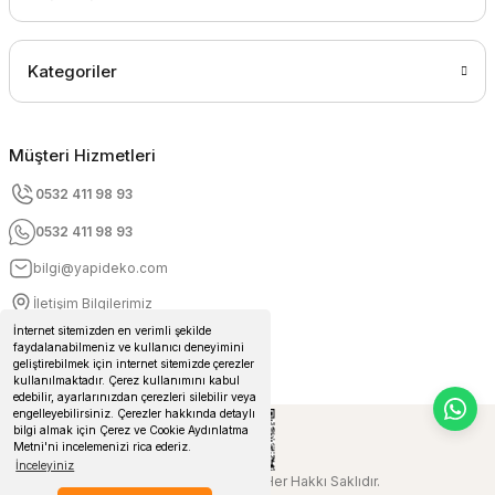
Kategoriler
Müşteri Hizmetleri
0532 411 98 93
0532 411 98 93
bilgi@yapideko.com
İletişim Bilgilerimiz
İnternet sitemizden en verimli şekilde
faydalanabilmeniz ve kullanıcı deneyimini
geliştirebilmek için internet sitemizde çerezler
kullanılmaktadır. Çerez kullanımını kabul
edebilir, ayarlarınızdan çerezleri silebilir veya
engelleyebilirsiniz. Çerezler hakkında detaylı
bilgi almak için Çerez ve Cookie Aydınlatma
Metni'ni incelemenizi rica ederiz.
İnceleyiniz
© 2024 Yapideko.com Her Hakkı Saklıdır.