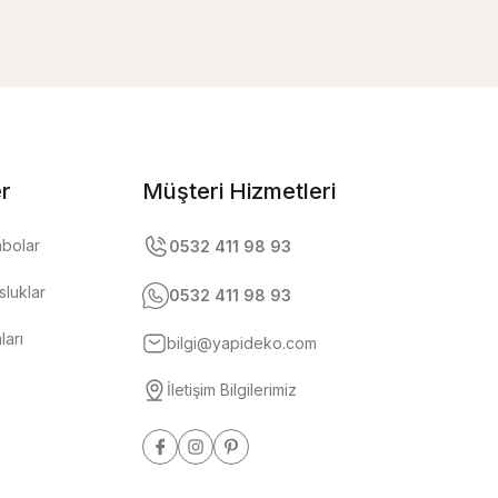
er
Müşteri Hizmetleri
abolar
0532 411 98 93
luklar
0532 411 98 93
ları
bilgi@yapideko.com
İletişim Bilgilerimiz