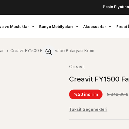
Peşin Fiyatına 3 Taks
ya ve Musluklar
Banyo Mobilyaları
Aksesuarlar
Fırsat 
arı
Creavit FY1500 Faye Lavabo Bataryası Krom
Creavit
Creavit FY1500 F
%50
indirim
8.040,00 ₺
Taksit Seçenekleri