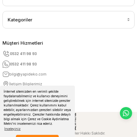
Kategoriler
Müşteri Hizmetleri
0532 411 98 93
0532 411 98 93
bilgi@yapideko.com
İletişim Bilgilerimiz
İnternet sitemizden en verimli şekilde
faydalanabilmeniz ve kullanıcı deneyimini
geliştirebilmek için internet sitemizde çerezler
kullanılmaktadır. Çerez kullanımını kabul
edebilir, ayarlarınızdan çerezleri silebilir veya
engelleyebilirsiniz. Çerezler hakkında detaylı
bilgi almak için Çerez ve Cookie Aydınlatma
Metni'ni incelemenizi rica ederiz.
İnceleyiniz
© 2024 Yapideko.com Her Hakkı Saklıdır.