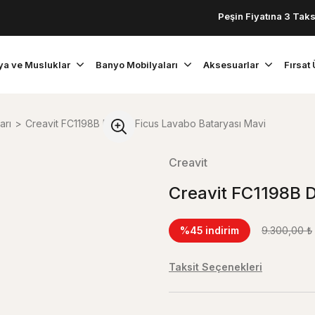
Peşin Fiyatına 3 Taksit!
ya ve Musluklar
Banyo Mobilyaları
Aksesuarlar
Fırsat 
arı
Creavit FC1198B Ducky Ficus Lavabo Bataryası Mavi
Creavit
Creavit FC1198B 
%45
indirim
9.300,00 ₺
Taksit Seçenekleri