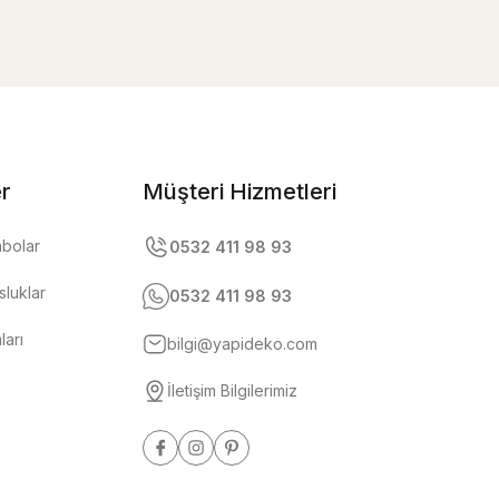
er
Müşteri Hizmetleri
abolar
0532 411 98 93
luklar
0532 411 98 93
ları
bilgi@yapideko.com
İletişim Bilgilerimiz