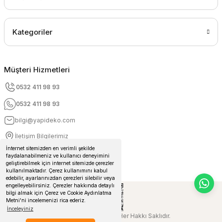
Kategoriler
Müşteri Hizmetleri
0532 411 98 93
0532 411 98 93
bilgi@yapideko.com
İletişim Bilgilerimiz
İnternet sitemizden en verimli şekilde
faydalanabilmeniz ve kullanıcı deneyimini
geliştirebilmek için internet sitemizde çerezler
kullanılmaktadır. Çerez kullanımını kabul
edebilir, ayarlarınızdan çerezleri silebilir veya
engelleyebilirsiniz. Çerezler hakkında detaylı
bilgi almak için Çerez ve Cookie Aydınlatma
Metni'ni incelemenizi rica ederiz.
İnceleyiniz
© 2024 Yapideko.com Her Hakkı Saklıdır.