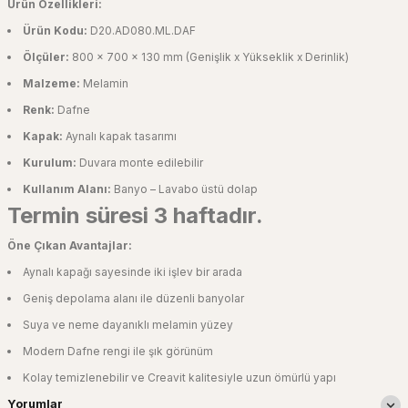
Ürün Özellikleri:
Ürün Kodu:
D20.AD080.ML.DAF
Ölçüler:
800 x 700 x 130 mm (Genişlik x Yükseklik x Derinlik)
Malzeme:
Melamin
Renk:
Dafne
Kapak:
Aynalı kapak tasarımı
Kurulum:
Duvara monte edilebilir
Kullanım Alanı:
Banyo – Lavabo üstü dolap
Termin süresi 3 haftadır.
Öne Çıkan Avantajlar:
Aynalı kapağı sayesinde iki işlev bir arada
Geniş depolama alanı ile düzenli banyolar
Suya ve neme dayanıklı melamin yüzey
Modern Dafne rengi ile şık görünüm
Kolay temizlenebilir ve Creavit kalitesiyle uzun ömürlü yapı
Yorumlar