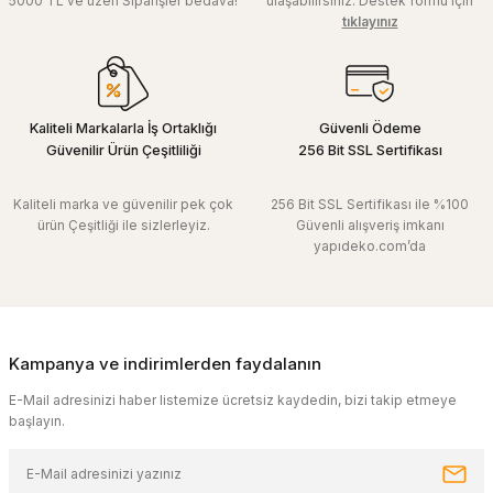
5000 TL ve üzeri Siparişler bedava!
ulaşabilirsiniz. Destek formu için
tıklayınız
Kaliteli Markalarla İş Ortaklığı
Güvenli Ödeme
Güvenilir Ürün Çeşitliliği
256 Bit SSL Sertifikası
Kaliteli marka ve güvenilir pek çok
256 Bit SSL Sertifikası ile %100
ürün Çeşitliği ile sizlerleyiz.
Güvenli alışveriş imkanı
yapıdeko.com’da
Kampanya ve indirimlerden faydalanın
E-Mail adresinizi haber listemize ücretsiz kaydedin, bizi takip etmeye
başlayın.