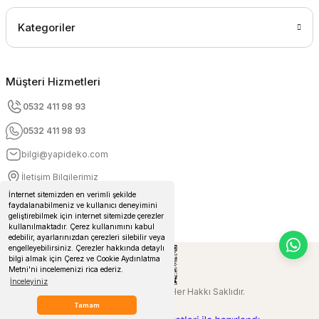
Kategoriler
Müşteri Hizmetleri
0532 411 98 93
0532 411 98 93
bilgi@yapideko.com
İletişim Bilgilerimiz
İnternet sitemizden en verimli şekilde
faydalanabilmeniz ve kullanıcı deneyimini
geliştirebilmek için internet sitemizde çerezler
kullanılmaktadır. Çerez kullanımını kabul
edebilir, ayarlarınızdan çerezleri silebilir veya
engelleyebilirsiniz. Çerezler hakkında detaylı
bilgi almak için Çerez ve Cookie Aydınlatma
Metni'ni incelemenizi rica ederiz.
İnceleyiniz
© 2024 Yapideko.com Her Hakkı Saklıdır.
Tamam