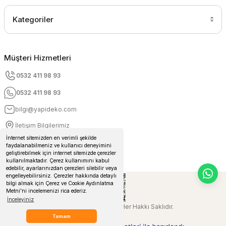
Kategoriler
Müşteri Hizmetleri
0532 411 98 93
0532 411 98 93
bilgi@yapideko.com
İletişim Bilgilerimiz
İnternet sitemizden en verimli şekilde
faydalanabilmeniz ve kullanıcı deneyimini
geliştirebilmek için internet sitemizde çerezler
kullanılmaktadır. Çerez kullanımını kabul
edebilir, ayarlarınızdan çerezleri silebilir veya
engelleyebilirsiniz. Çerezler hakkında detaylı
bilgi almak için Çerez ve Cookie Aydınlatma
Metni'ni incelemenizi rica ederiz.
İnceleyiniz
© 2024 Yapideko.com Her Hakkı Saklıdır.
Tamam