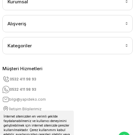
Kurumsal
Alışveriş
Kategoriler
Müşteri Hizmetleri
0532 411 98 93
0532 411 98 93
bilgi@yapideko.com
İletişim Bilgilerimiz
İnternet sitemizden en verimli şekilde
faydalanabilmeniz ve kullanıcı deneyimini
geliştirebilmek için internet sitemizde çerezler
kullanılmaktadır. Çerez kullanımını kabul
edebilir, ayarlarınızdan çerezleri silebilir veya