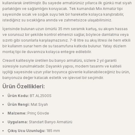
kullanılarak üretilmiştir. Bu sayede armatürünüz yıllarca ilk günkü mat siyah
parlaklığını ve sağlamlığını koruyacak. Tek kumandalı Mix Armatür tipi
sayesinde sıcak ve soğuk suyu tek bir hareketle kolayca karıştırabilir,
istediğiniz su sıcaklığına anında ve zahmetsizce ulaşabilirsiniz.
İçerisinde bulunan uzun ömürlü 35 mm seramik kartuş, su akışını hassas
ve sorunsuz bir şekilde kontrol etmenizi sağlar, böylece damlatma veya
sızıntı gibi sorunlarla karşılaşmazsınız. 7-8 litre su akış litresi ile hem etkili
bir kullanım sunar hem de su tasarrufuna katkıda bulunur. Yatay düzlem
montaj tipi ile duvarınıza kolayca entegre edilebilir.
Creavit kalitesiyle üretilen bu banyo armatürü, sizlere 2 yıl garanti
süresiyle sunulmaktadır. Dayanıklı yapısı, modern tasarımı ve kaliteli
işçiliği sayesinde uzun yıllar boyunca güvenle kullanabileceğiniz bu ürün,
banyonuza değer katacak estetik ve işlevsel bir seçimdir.
Ürün Özellikleri:
Ürün Kodu:
BT.AL2500S
Ürün Rengi:
Mat Siyah
Malzeme:
Prinç Gövde
Uygulama:
Standart Banyo Armatürü
Çıkış Ucu Uzunluğu:
185 mm