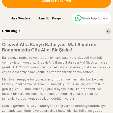
Gelince Haber Ver
Hızlı Gönderi
Aynı Gün Kargo
WhatsApp Sipariş
Ürün Bilgisi
Creavit Alfa Banyo Bataryası Mat Siyah ile
Banyonuzda Göz Alıcı Bir Şıklık!
Banyonuza sofistike ve modern bir hava katarken, işlevsellikten ödün
vermek istemiyorsanız, Creavit Alfa Banyo Bataryası Mat Siyah tam size
göre! BT.AL2500S ürün kodlu bu özel banyo bataryası , mat siyah rengi ve
çağdaş tasarımıyla banyonuzun atmosferini anında yükseltecek.
Mat Siyah rengiyle banyonuza asil, modern ve minimalist bir dokunuş
katan bu özel banyo batarya, 185 mm çıkış ucu uzunluğu, 205 mm ürün
genişliği ve 213 mm ürün boyu (duvar aynası dahil) ile ergonomik ve
estetik bir kullanım sunar. Bu boyutlar, küvetinizi veya duş alanınızı
tamamlarken, banyonuzda şık bir görünüm yaratır.
Ürünün gövdesi, suya ve korozyona karşı yüksek direnç gösteren, aynı
zamanda uzun ömürlü ve dayanıklı bir metal olan kaliteli prinç gövde