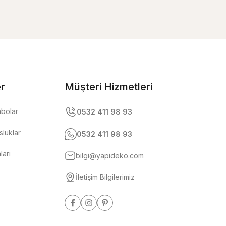
er
Müşteri Hizmetleri
abolar
0532 411 98 93
luklar
0532 411 98 93
ları
bilgi@yapideko.com
İletişim Bilgilerimiz