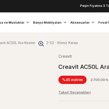
Peşin Fiyatına 3 Taksit!
ya ve Musluklar
Banyo Mobilyaları
Aksesuarlar
Fırsat 
avit AC50L Ara Kesme Valfi 1/2-1/2 - Kömür Karası
Creavit
Creavit AC50L Ara
%45
indirim
2.700,00 ₺
Taksit Seçenekleri