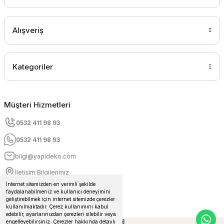
Alışveriş
Kategoriler
Müşteri Hizmetleri
0532 411 98 93
0532 411 98 93
bilgi@yapideko.com
İletişim Bilgilerimiz
İnternet sitemizden en verimli şekilde
faydalanabilmeniz ve kullanıcı deneyimini
geliştirebilmek için internet sitemizde çerezler
kullanılmaktadır. Çerez kullanımını kabul
edebilir, ayarlarınızdan çerezleri silebilir veya
engelleyebilirsiniz. Çerezler hakkında detaylı