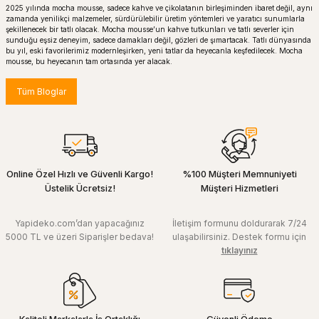
2025 yılında mocha mousse, sadece kahve ve çikolatanın birleşiminden ibaret değil, aynı
zamanda yenilikçi malzemeler, sürdürülebilir üretim yöntemleri ve yaratıcı sunumlarla
şekillenecek bir tatlı olacak. Mocha mousse’un kahve tutkunları ve tatlı severler için
sunduğu eşsiz deneyim, sadece damakları değil, gözleri de şımartacak. Tatlı dünyasında
bu yıl, eski favorilerimiz modernleşirken, yeni tatlar da heyecanla keşfedilecek. Mocha
mousse, bu heyecanın tam ortasında yer alacak.
Tüm Bloglar
Online Özel Hızlı ve Güvenli Kargo!
%100 Müşteri Memnuniyeti
Üstelik Ücretsiz!
Müşteri Hizmetleri
Yapideko.com’dan yapacağınız
İletişim formunu doldurarak 7/24
5000 TL ve üzeri Siparişler bedava!
ulaşabilirsiniz. Destek formu için
tıklayınız