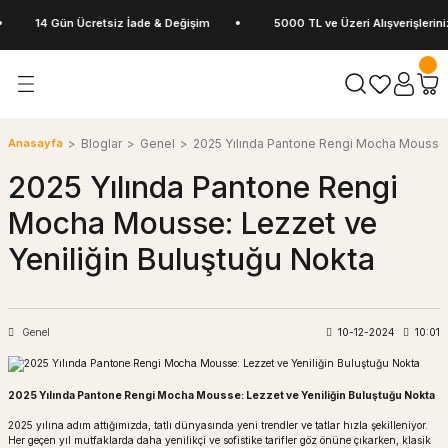
14 Gün Ücretsiz İade & Değişim
5000 TL ve Üzeri Alışverişlerinizde
Geri Dön
Geri Dön
Geri Dön
Geri Dön
avabolar
Musluklar
yaları
r
Klozet ve Rezervuarlar
Lavabolar
Pisuvar ve Ara Bölmeler
Armatürler
Duş Ürünleri
Banyo Setleri
vuarlar
Asma Klozetler
Ayaklı Lavabolar
Fotoselli Pisuvarlar
Banyo Bataryaları
Duş Başlıkları
Çöp Kovaları
Anasayfa
Bloglar
Genel
2025 Yılında Pantone Rengi Mocha Mousse: 
2025 Yılında Pantone Rengi
rı
Gömme Rezervuar ve Kumanda Panell
Çanak Lavabolar
Pisuvar Ara Bölmeler
Lavabo Bataryaları
Duş Setleri
Diş Fırçalık
Mocha Mousse: Lezzet ve
 Bölmeler
nalar
ı
Klozet Kapakları
Etajerli Lavabolar
Pisuvarlar
Musluklar
Duş Sistemleri
Havluluk
Yeniliğin Buluştuğu Nokta
Rezervuar ve İç Takımları
Eviyeler
Mutfak Bataryaları
El Duş Setleri
Sabunluk
Takım Klozetler
Tezgah Altı Lavabolar
Yer Sifonu ve Duş Kanalları
Tutunma Barları
Genel
10-12-2024
10:01
Tezgah Üstü Lavabolar
Tuvalet Fırçalığı
2025 Yılında Pantone Rengi Mocha Mousse: Lezzet ve Yeniliğin Buluştuğu Nokta
Tuvalet Kağıtlığı
2025 yılına adım attığımızda, tatlı dünyasında yeni trendler ve tatlar hızla şekilleniyor.
Her geçen yıl mutfaklarda daha yenilikçi ve sofistike tarifler göz önüne çıkarken, klasik