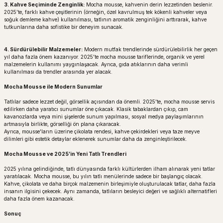
3.
Kahve Seçiminde Zenginlik:
Mocha mousse, kahvenin derin lezzetinden beslenir.
2025’te, farklı kahve çeşitlerinin (örneğin, özel kavrulmuş tek kökenli kahveler veya
soğuk demleme kahve) kullanılması, tatlının aromatik zenginliğini arttırarak, kahve
tutkunlarına daha sofistike bir deneyim sunacak.
4.
Sürdürülebilir Malzemeler:
Modern mutfak trendlerinde sürdürülebilirlik her geçen
yıl daha fazla önem kazanıyor. 2025’te mocha mousse tariflerinde, organik ve yerel
malzemelerin kullanımı yaygınlaşacak. Ayrıca, gıda atıklarının daha verimli
kullanılması da trendler arasında yer alacak.
Mocha Mousse ile Modern Sunumlar
Tatlılar sadece lezzet değil, görsellik açısından da önemli. 2025'te, mocha mousse servis
edilirken daha yaratıcı sunumlar öne çıkacak. Klasik tabaklardan çıkıp, cam
kavanozlarda veya mini şişelerde sunum yapılması, sosyal medya paylaşımlarının
artmasıyla birlikte, görselliği ön plana çıkaracak.
Ayrıca, mousse'ların üzerine çikolata rendesi, kahve çekirdekleri veya taze meyve
dilimleri gibi estetik detaylar eklenerek sunumlar daha da zenginleştirilecek.
Mocha Mousse ve 2025’in Yeni Tatlı Trendleri
2025 yılına gelindiğinde, tatlı dünyasında farklı kültürlerden ilham alınarak yeni tatlar
yaratılacak. Mocha mousse, bu yılın tatlı menülerinde sadece bir başlangıç olacak.
Kahve, çikolata ve daha birçok malzemenin birleşimiyle oluşturulacak tatlar, daha fazla
insanın ilgisini çekecek. Aynı zamanda, tatlıların besleyici değeri ve sağlıklı alternatifleri
daha fazla önem kazanacak.
Sonuç