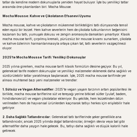
tatlar da kendine modern dokunuşlarla yeniden hayat buluyor. İşte bu yenilikçi tatlar
arasında öne çıkanlardan biri: Mocha Mousse.
Mocha Mousse: Kahve ve Çikolatanın Efsanevi Uyumu
Mocha mousse, kahve ve çikolatanın mükemmel birlikteliğini tatlı dünyasında temsil
eden eşsiz bir lezzet. Hem kahve severlerin hem de çikolata tutkunlarının beğenisini
kazanan bu tatlı, yumuşak dokusu ve zengin aromasıyla damakları şımartıyor. Klasik
mocha mousse tarifi, çırpılmış kremalı, pürüzsüz bir mousse kıvamı sunarken, çikolata
ve kahve özlerinin harmanlanmasıyla ortaya çıkan tat, tatlı severlerin vazgeçilmezi
oluyor.
2025’te Mocha Mousse Tarifi: Yenilikçi Dokunuşlar
2025 yılına girerken, mocha mousse tarifi klasik formülün ötesine geçiyor. Bu yıl,
geleneksel tarife modern dokunuşlar ve yenilikçi malzemeler eklenerek daha sağlıklı ve
sürdürülebilir tatlar yaratılmaya başlanacak. İşte, 2025 mocha mousse tarifinde yer
alması muhtemel bazı yeni malzemeler ve trendler:
1.
Sütsüz ve Vegan Alternatifler:
2025’te vegan yaşam tarzının artan popülaritesi ile
birlikte, mocha mousse tariflerine süt ve tereyağı yerine bitkisel sütler (yulaf, badem,
hindistancevizi) ve vegan çikolatalar ekleniyor. Bu şekilde, hem lezzetinden ödün
verilmeden hem de hayvansal ürünlerden kaçınarak tatlıyı herkes için erişilebilir hale
getiriyor.
2.
Daha Sağlıklı Tatlandırıcılar:
Geleneksel tatlı tariflerinde şeker genellikle ana
tatlandırıcıdır, ancak 2025 yılında doğal tatlandırıcılar, örneğin stevia veya bal gibi
alternatifler daha yaygın hale gelecek. Bu, tatlıyı daha sağlıklı ve düşük kalorili hale
getirecek.